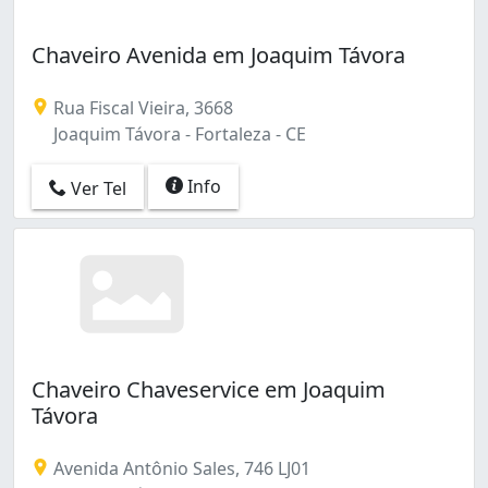
Parque Dois Irmãos (1)
Parque Manibura (2)
Chaveiro Avenida em Joaquim Távora
Parquelândia (4)
Passaré (2)
Pici (1)
Rua Fiscal Vieira, 3668
Praia de Iracema (1)
Joaquim Távora - Fortaleza - CE
Prefeito José Walter (3)
Rodolfo Teófilo (2)
Info
Ver Tel
Sapiranga (3)
Serrinha (1)
São Gerardo (1)
São João do Tauape (6)
Varjota (1)
Vila Velha (3)
Álvaro Weyne (2)
Chaveiro Chaveservice em Joaquim
Távora
Avenida Antônio Sales, 746 LJ01