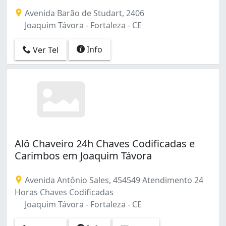
Benfica (6)
Avenida Barão de Studart, 2406
Bom Futuro (2)
Joaquim Távora - Fortaleza - CE
Cambeba (2)
Carlito Pamplona (1)
Info
Ver Tel
Centro (30)
Cidade 2000 (2)
Cidade dos Funcionários (9)
Cocó (1)
Conjunto Ceará (2)
Conjunto Ceará Ii (2)
Damas (1)
Demócrito Rocha (1)
Alô Chaveiro 24h Chaves Codificadas e
Dias Macedo (1)
Carimbos em Joaquim Távora
Dionisio Torres (3)
Edson Queiroz (1)
Avenida Antônio Sales, 454549 Atendimento 24
Ellery (1)
Horas Chaves Codificadas
Engenheiro Luciano Cavalcante (1)
Joaquim Távora - Fortaleza - CE
Farias Brito (5)
Fátima (4)