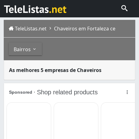
TeleListas.net
Chaveiros em Fortaleza ce
Bairros
A função mais conhecida do chaveiro é a de modelar chav
Bairros
As melhores 5 empresas de Chaveiros
Fortaleza é a capital do estado brasileiro do Ceará . Si
Aerolândia (4)
Aeroporto (1)
Aldeota (46)
Alto da Balança (2)
Amadeu Furtado (1)
Antônio Bezerra (1)
Barra do Ceará (3)
Barroso (1)