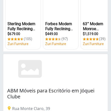
Farias Brito (1)
Fátima (1)
Henrique Jorge (1)
Jangurussu (1)
José Bonifácio (2)
Jóquei Clube (2)
Meireles (2)
Messejana (1)
Montese (3)
Mucuripe (1)
Presidente Kennedy (1)
Sapiranga (1)
Álvaro Weyne (1)
ABM Móveis para Escritório em Jóquei
Clube
Rua Monte Claro, 39