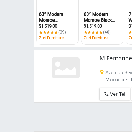
Fátima (1)
Henrique Jorge (1)
Jangurussu (1)
José Bonifácio (2)
Jóquei Clube (2)
Meireles (2)
Messejana (1)
Montese (3)
M Fernande
Mucuripe (1)
Presidente Kennedy (1)
Avenida Beir
Sapiranga (1)
Mucuripe - F
Álvaro Weyne (1)
Ver Tel