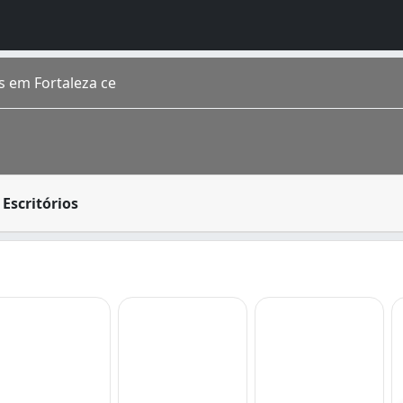
s em Fortaleza ce
a, que podem ser feitas de madeira, alumínio, e outros mat
Escritórios
do Ceará . Situada na região Nordeste , a cidade conta com 