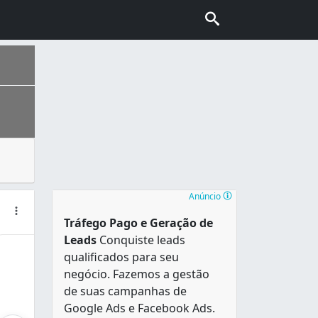
eriais, e são utilizados para diversos fins. Há muitas loj
uma população estimada em 2.505.552 pessoas, que vivem em 
Anúncio
Tráfego Pago e Geração de
Leads
Conquiste leads
qualificados para seu
negócio. Fazemos a gestão
de suas campanhas de
Google Ads e Facebook Ads.