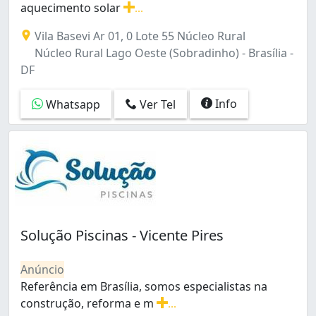
aquecimento solar
...
Sobradinho (7)
Construção e reforma de piscina em vinil e azulejo, aqu
Taguatinga (6)
Vila Basevi Ar 01, 0 Lote 55 Núcleo Rural
Taguatinga Norte (1)
Núcleo Rural Lago Oeste (Sobradinho) - Brasília -
Taguatinga Norte (Taguatinga) (1)
DF
Taguatinga Sul (Taguatinga) (2)
Zona Industrial (1)
Info
Whatsapp
Ver Tel
Solução Piscinas - Vicente Pires
Anúncio
Referência em Brasília, somos especialistas na
construção, reforma e m
...