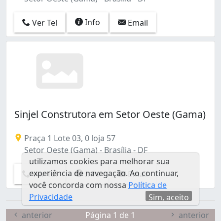
Fazendinha (Itapoã) (4)
Gama (28)
Info
Ver Tel
Email
Grande Colorado (Sobradinho) (1)
Granja Torto (2)
Granja do Torto (1)
Guará (116)
Guará I (7)
Guará II (43)
Incra 8 (Brazlândia) (1)
Sinjel Construtora em Setor Oeste (Gama)
Itapoã I (5)
Itapoã II (2)
Praça 1 Lote 03, 0 loja 57
Jardins Mangueiral (São Sebastião) (1)
Setor Oeste (Gama) - Brasília - DF
Lago Norte (2)
utilizamos cookies para melhorar sua
Lago Sul (3)
experiência de navegação. Ao continuar,
Info
Ver Tel
Email
Morro Azul (São Sebastião) (2)
você concorda com nossa
Política de
Norte (Águas Claras) (55)
Privacidade
Sim, aceito
Nova Colina (Sobradinho) (1)
Núcleo Bandeirante (36)
anterior
Página 1 de 1
anterior