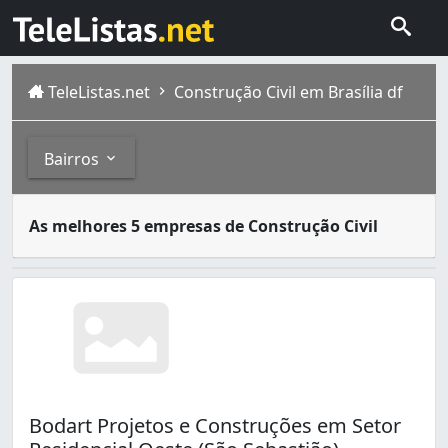
TeleListas.net
Construção Civil em Brasília df
Bairros
Construção civil basicamente envolve os serviços público
Bairros
As melhores 5 empresas de Construção Civil
Brasília é formada por gente de todos os lugares, todas 
26 de Setembro (2)
A Norte (1)
Alto da Boa Vista (Sobradinho) (2)
Arapoanga (Planaltina) (25)
Areal (Águas Claras) (30)
Asa Norte (198)
Asa Sul (266)
Bodart Projetos e Construções em Setor
Bela Vista (São Sebastião) (1)