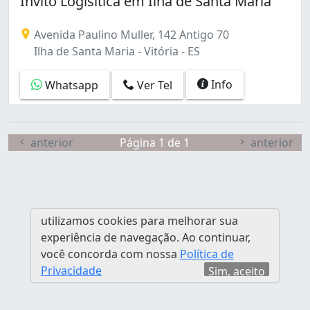
Invito Logisitica em Ilha de Santa Maria
Maruípe (2)
Monte Belo (1)
Avenida Paulino Muller, 142 Antigo 70
São Cristóvão (1)
Ilha de Santa Maria - Vitória - ES
Info
Whatsapp
Ver Tel
anterior
Página 1 de 1
anterior
utilizamos cookies para melhorar sua
experiência de navegação. Ao continuar,
você concorda com nossa
Política de
Privacidade
Sim, aceito