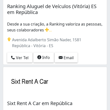
Forte São João (1)
Ranking Aluguel de Veículos (Vitória) ES
Goiabeiras (10)
em República
Gurigica (3)
Horto (2)
Desde a sua criação, a Ranking valoriza as pessoas,
Ilha de Santa Maria (6)
seus colaboradores
...
Ilha do Frade (1)
Desde a sua criação, a Ranking valoriza as pessoas, seu
Ilha do Príncipe (1)
Avenida Adalberto Simão Nader, 1581
Jabour (13)
República - Vitória - ES
Jardim Camburi (17)
Jardim da Penha (1)
Info
Ver Tel
Email
Jucutuquara (1)
Maria Ortiz (1)
Maruípe (2)
Mata da Praia (4)
Monte Belo (1)
Nova Palestina (1)
Oriente (1)
Sixt Rent A Car em República
Praia do Canto (7)
Praia do Suá (7)