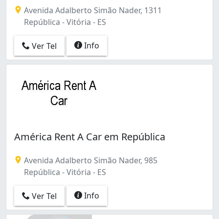
República (11)
Avenida Adalberto Simão Nader, 1311
Resistência (1)
República - Vitória - ES
Santa Helena (29)
Santa Luíza (25)
Info
Ver Tel
Santa Lúcia (10)
Santo Antônio (2)
Santos Reis (1)
São Cristóvão (1)
de Lourdes (2)
América Rent A Car em República
Avenida Adalberto Simão Nader, 985
República - Vitória - ES
Info
Ver Tel