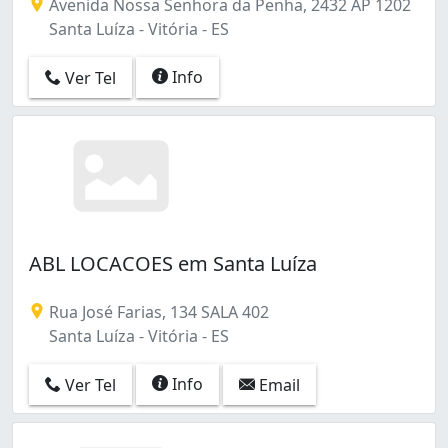
Avenida Nossa Senhora da Penha, 2432 AP 1202
República (11)
Santa Luíza - Vitória - ES
Resistência (1)
Santa Helena (29)
Info
Ver Tel
Santa Luíza (25)
Santa Lúcia (10)
Santo Antônio (2)
Santos Reis (1)
São Cristóvão (1)
de Lourdes (2)
ABL LOCACOES em Santa Luíza
Rua José Farias, 134 SALA 402
Santa Luíza - Vitória - ES
Info
Ver Tel
Email