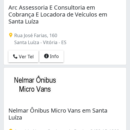
Forte São João (1)
Arc Assessoria E Consultoria em
Goiabeiras (10)
Cobrança E Locadora de Veículos em
Gurigica (3)
Santa Luíza
Horto (2)
Ilha de Santa Maria (6)
Rua José Farias, 160
Ilha do Frade (1)
Santa Luíza - Vitória - ES
Ilha do Príncipe (1)
Jabour (13)
Info
Ver Tel
Jardim Camburi (17)
Jardim da Penha (1)
Jucutuquara (1)
Maria Ortiz (1)
Maruípe (2)
Mata da Praia (4)
Monte Belo (1)
Nova Palestina (1)
Nelmar Ônibus Micro Vans em Santa
Oriente (1)
Luíza
Praia do Canto (7)
Praia do Suá (7)