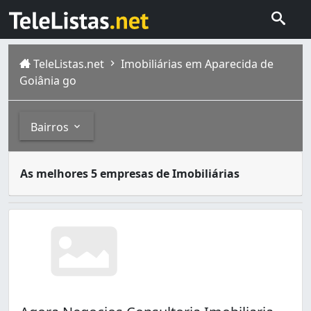
TeleListas.net
Imobiliárias em Aparecida de
Goiânia go
Bairros
Imobiliárias são empresas que dão assistência ao cliente
Bairros
As melhores 5 empresas de Imobiliárias
Aparecida de Goiânia é município da Região Metropolitan
Cidade Vera Cruz (5)
Conjunto Habitacional Madre Germana - 1ª Etapa (1)
Expansul (1)
Garavelo Residencial Park (2)
Ilda (3)
Jardim Alto Paraíso (1)
Jardim Belo Horizonte (1)