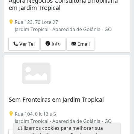
Agora Negocios Consultoria Imobiliaria
Jardim Copacabana (1)
em Jardim Tropical
Jardim Eldorado (1)
Jardim Helvécia (1)
Rua 123, 70 Lote 27
Jardim Ipê (1)
Jardim Tropical - Aparecida de Goiânia - GO
Jardim Luz (1)
Jardim Mont Serrat (2)
Info
Ver Tel
Email
Jardim Monte Cristo (1)
Jardim Olímpico (2)
Jardim Tropical (2)
Jardim das Acácias (1)
Jardim das Esmeraldas (1)
Mansões Paraíso (1)
Papillon Park (2)
Papillon Park - Complemento (1)
Sem Fronteiras em Jardim Tropical
Parque Ibirapuera (1)
Parque Primavera (1)
Rua 104, 0 lt 13 s 5
Parque Santa Cecília (1)
Jardim Tropical - Aparecida de Goiânia - GO
Parque Trindade (3)
utilizamos cookies para melhorar sua
Pólo Empresarial Goiás (2)