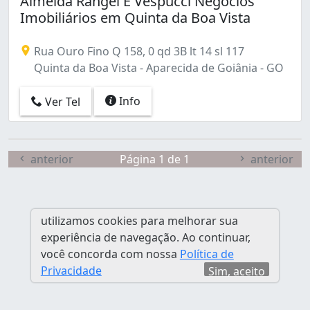
Almeida Rangel E Vespucci Negócios
Jardim Copacabana (1)
Imobiliários em Quinta da Boa Vista
Jardim Eldorado (1)
Jardim Helvécia (1)
Rua Ouro Fino Q 158, 0 qd 3B lt 14 sl 117
Jardim Ipê (1)
Quinta da Boa Vista - Aparecida de Goiânia - GO
Jardim Luz (1)
Jardim Mont Serrat (2)
Info
Ver Tel
Jardim Monte Cristo (1)
Jardim Olímpico (2)
Jardim Tropical (2)
Jardim das Acácias (1)
anterior
Página 1 de 1
anterior
Jardim das Esmeraldas (1)
Mansões Paraíso (1)
Papillon Park (2)
utilizamos cookies para melhorar sua
Papillon Park - Complemento (1)
experiência de navegação. Ao continuar,
Parque Ibirapuera (1)
você concorda com nossa
Política de
Parque Primavera (1)
Privacidade
Sim, aceito
Parque Santa Cecília (1)
Parque Trindade (3)
Pólo Empresarial Goiás (2)