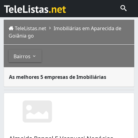
TeleListas.net
Imobiliárias em Aparecida de
Goiânia go
Bairros
Imobiliárias são empresas que dão assistência ao cliente
Bairros
As melhores 5 empresas de Imobiliárias
Aparecida de Goiânia é município da Região Metropolitan
Cidade Vera Cruz (5)
Conjunto Habitacional Madre Germana - 1ª Etapa (1)
Expansul (1)
Garavelo Residencial Park (2)
Ilda (3)
Jardim Alto Paraíso (1)
Jardim Belo Horizonte (1)