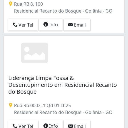
Rua RB 8, 100
Residencial Canadá (2)
Residencial Recanto do Bosque - Goiânia - GO
Residencial Cidade Verde (1)
Residencial Kátia (1)
Info
Ver Tel
Email
Residencial Maria Lourença (1)
Residencial Morumbi (1)
Residencial Recanto do Bosque (5)
Serrinha (1)
Setor Aeroporto (3)
Setor Bueno (1)
Setor Campinas (1)
Setor Central (1)
Liderança Limpa Fossa &
Setor Centro Oeste (1)
Desentupimento em Residencial Recanto
Setor Coimbra (2)
do Bosque
Setor Estrela Dalva (2)
Setor Faiçalville (2)
Rua Rb 0002, 1 Qd 01 Lt 25
Setor Leste Universitário (6)
Residencial Recanto do Bosque - Goiânia - GO
Setor Leste Vila Nova (1)
Setor Marista (1)
Info
Ver Tel
Email