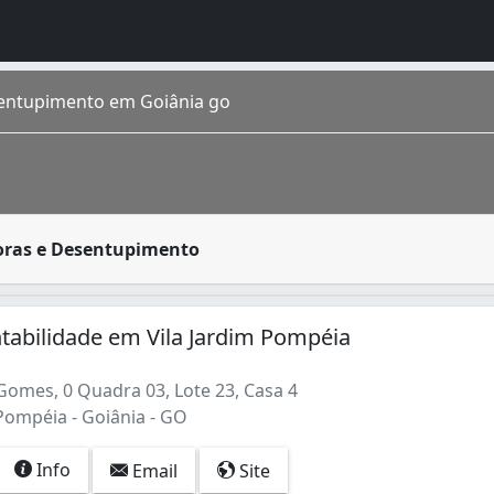
entupimento em Goiânia go
rido por residências, condomínios prediais, estabelecimen
oras e Desentupimento
 estimada em 1 448 639 de habitantes segundo IBGE 2016. Co
tabilidade em Vila Jardim Pompéia
Gomes, 0 Quadra 03, Lote 23, Casa 4
Pompéia - Goiânia - GO
Info
Email
Site