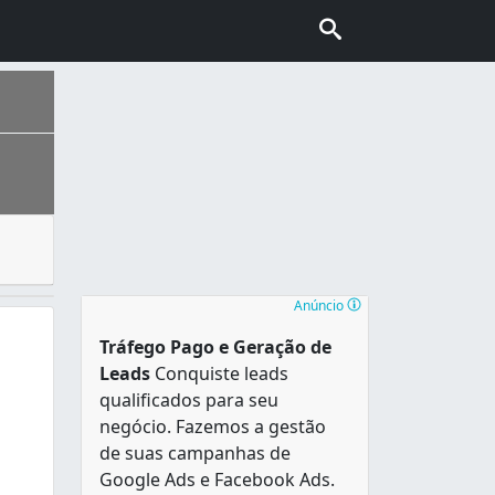
tos comerciais e industrias para uma empresa desentupidor
nhecida também como “Capital do Cerrado”. É a segunda cidad
Anúncio
Tráfego Pago e Geração de
Leads
Conquiste leads
qualificados para seu
negócio. Fazemos a gestão
de suas campanhas de
Google Ads e Facebook Ads.