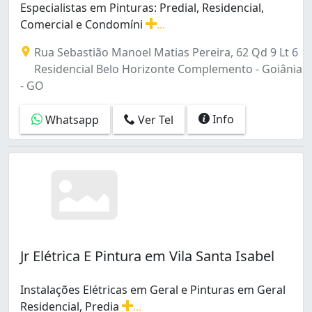
Especialistas em Pinturas: Predial, Residencial,
Jardim São José (1)
Comercial e Condomíni
...
Jardim da Luz (1)
Especialistas em Pinturas: Predial, Residencial, Come
Jardim das Esmeraldas (2)
Rua Sebastião Manoel Matias Pereira, 62 Qd 9 Lt 6
Loteamento Alphaville Residencial (1)
Residencial Belo Horizonte Complemento - Goiânia
Loteamento Portal do Sol II (1)
- GO
Loteamento Tropical Verde (1)
Loteamento Tropical Ville (1)
Info
Whatsapp
Ver Tel
Nova Suíça (1)
Parque Amazônia (4)
Parque Anhanguera II (1)
Parque das Amendoeiras (1)
Residencial 14 Bis (2)
Residencial Belo Horizonte Complemento (1)
Residencial Canadá (2)
Residencial Center Ville (1)
Jr Elétrica E Pintura em Vila Santa Isabel
Residencial Cidade Verde (1)
Residencial Costa Paranhos (1)
Instalações Elétricas em Geral e Pinturas em Geral
Residencial Fidelis (1)
Residencial, Predia
...