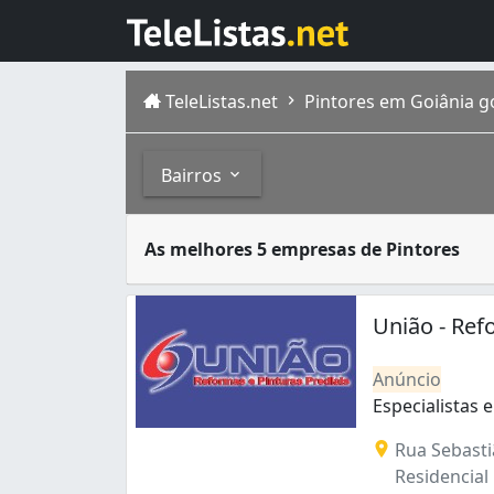
TeleListas.net
Pintores em Goiânia g
Bairros
São chamados de pintores tanto as pessoas q
Bairros
As melhores 5 empresas de Pintores
Goiânia é a capital de Goiás, com população
Bairro Santa Rita (1)
Bairro Santo Hilário (1)
União - Ref
Capuava (1)
Carolina Parque (1)
Anúncio
Cidade Jardim (1)
Especialistas 
Conjunto Vera Cruz (2)
Especialistas 
Rua Sebasti
Da Vitória (2)
Residencial
Goiá (1)