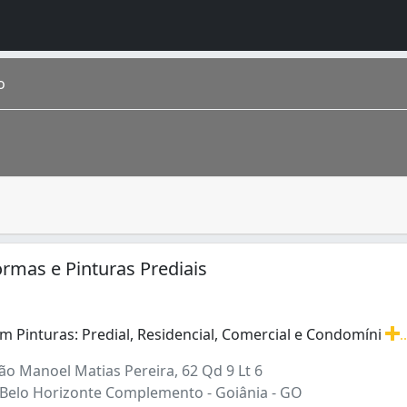
o
ue pintam paredes em obras quanto pessoas que pintam quad
 estimada em 1 448 639 de habitantes segundo IBGE 2016. Co
ormas e Pinturas Prediais
em Pinturas: Predial, Residencial, Comercial e Condomíni
.
em Pinturas: Predial, Residencial, Comercial e Condomínio
ão Manoel Matias Pereira, 62 Qd 9 Lt 6
 Belo Horizonte Complemento - Goiânia - GO