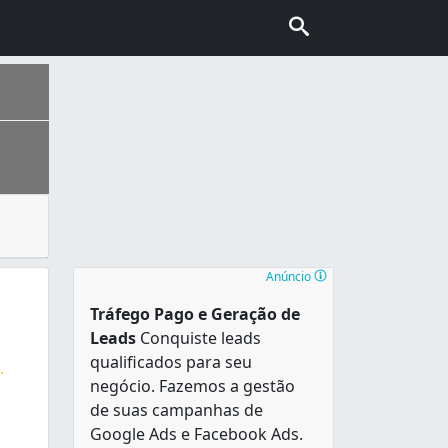
ros e obras de arte. Aqui você encontra o contato de pinto
nhecida também como “Capital do Cerrado”. É a segunda cidad
Anúncio
Tráfego Pago e Geração de
Leads
Conquiste leads
qualificados para seu
..
negócio. Fazemos a gestão
s. Também Trabalhamos com Impermeabilização e Manta Asfált
de suas campanhas de
Google Ads e Facebook Ads.