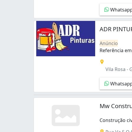
Ipiranga (1)
Whatsap
Jardim América (6)
Jardim Ana Lúcia (3)
Jardim Atlântico (4)
ADR PINTU
Jardim Balneário Meia Ponte (1)
Jardim Bonanza (1)
Anúncio
Jardim Caravelas (2)
Referência em
Jardim Curitiba (1)
Referência em
Jardim Diamantina (2)
Jardim Europa (3)
Vila Rosa - 
Jardim Fonte Nova (1)
Jardim Goiás (1)
Whatsap
Jardim Lageado (1)
Jardim Liberdade (1)
Jardim Novo Mundo (10)
Mw Construç
Jardim Petrópolis (1)
Jardim Planalto (1)
Construção ci
Jardim Presidente (4)
Jardim Santo Antônio (3)
Rua Va 5 Q 9