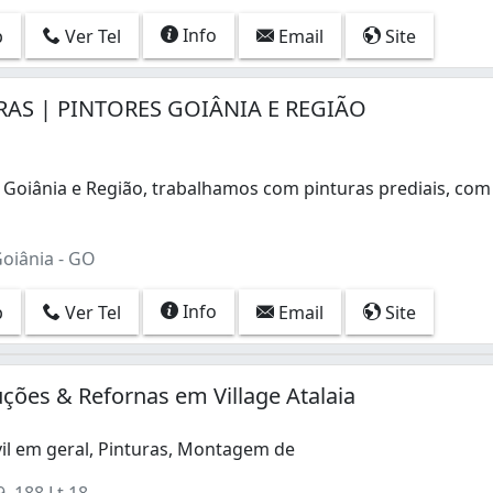
Info
p
Ver Tel
Email
Site
RAS | PINTORES GOIÂNIA E REGIÃO
 Goiânia e Região, trabalhamos com pinturas prediais, co
 Goiânia e Região, trabalhamos com pinturas prediais, com
Goiânia - GO
Info
p
Ver Tel
Email
Site
ões & Refornas em Village Atalaia
vil em geral, Pinturas, Montagem de
, 188 Lt 18