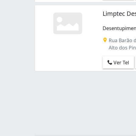
Etelvina Carneiro (1)
Gutierrez (1)
Limptec Des
Itaipu (Barreiro) (1)
Jardim Leblon (2)
Desentupiment
Lajedo (1)
Desentupimento
Lindéia (Barreiro) (1)
Rua Barão d
Lourdes (2)
Alto dos Pin
Maria Goretti (1)
Maria Virgínia (1)
Ver Tel
Nova Cachoeirinha (2)
Nova Cintra (1)
Novo Glória (1)
Ouro Preto (1)
Padre Eustáquio (4)
Paraíso (1)
Piratininga (Venda Nova) (1)
Santa Branca (1)
Santa Efigênia (2)
Santa Mônica (1)