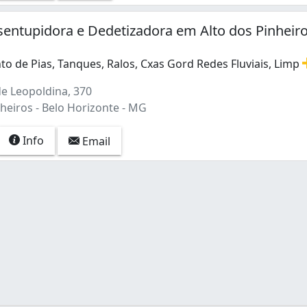
entupidora e Dedetizadora em Alto dos Pinheir
o de Pias, Tanques, Ralos, Cxas Gord Redes Fluviais, Limp
 de Pias, Tanques, Ralos, Cxas Gord Redes Fluviais, Limp 
e Leopoldina, 370
heiros - Belo Horizonte - MG
Info
Email