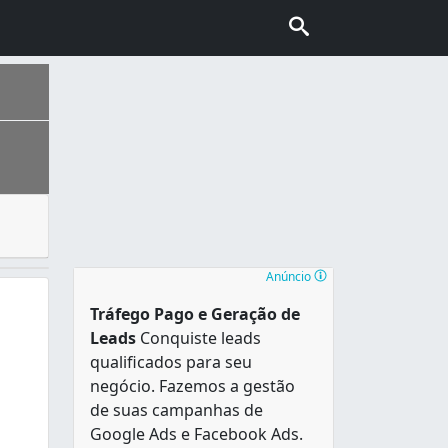
tos comerciais e industriais para uma empresa desentupid
urral , que lhe serve de moldura natural e referência hist
Anúncio
Tráfego Pago e Geração de
Leads
Conquiste leads
qualificados para seu
negócio. Fazemos a gestão
de suas campanhas de
Google Ads e Facebook Ads.