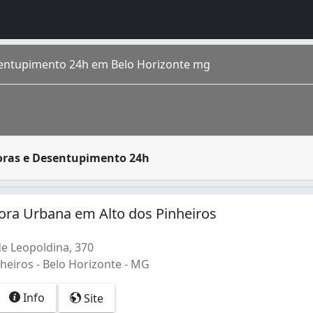
entupimento 24h em Belo Horizonte mg
rido por residências, condomínios prediais, estabelecimen
oras e Desentupimento 24h
apital do estado de Minas Gerais . Cercada pela Serra do C
ora Urbana em Alto dos Pinheiros
e Leopoldina, 370
heiros - Belo Horizonte - MG
Info
Site