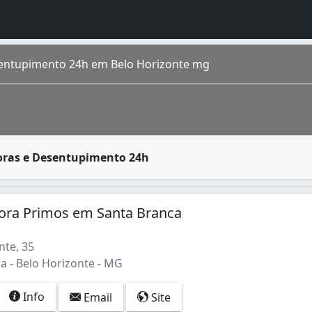
entupimento 24h em Belo Horizonte mg
rido por residências, condomínios prediais, estabelecimen
oras e Desentupimento 24h
apital do estado de Minas Gerais . Cercada pela Serra do C
ora Primos em Santa Branca
nte, 35
a - Belo Horizonte - MG
Info
Email
Site