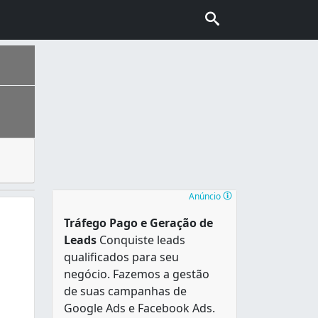
tos comerciais e industriais para uma empresa desentupid
urral , que lhe serve de moldura natural e referência hist
Anúncio
Tráfego Pago e Geração de
Leads
Conquiste leads
qualificados para seu
negócio. Fazemos a gestão
de suas campanhas de
Google Ads e Facebook Ads.