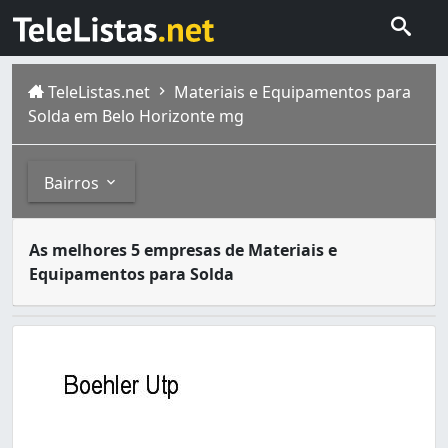
TeleListas.net
Materiais e Equipamentos para
Solda em Belo Horizonte mg
Bairros
A solda é o resultado de um procedimento chamado soldag
Bairros
As melhores 5 empresas de Materiais e
Belo Horizonte é um município brasileiro, capital do est
Equipamentos para Solda
Carlos Prates (1)
Conjunto Habitacional Vale do Jatobá (Barreiro) (2)
Dom Bosco (1)
Glória (1)
Monsenhor Messias (2)
Nova Cachoeirinha (1)
São Francisco (1)