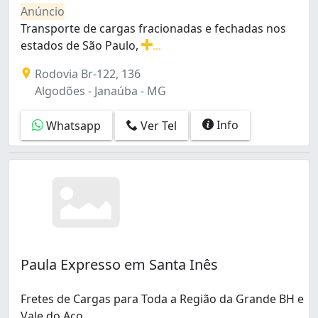
Graça (1)
Anúncio
Havaí (5)
Transporte de cargas fracionadas e fechadas nos
Inconfidência (1)
estados de São Paulo,
...
Indústrias I (barreiro) (2)
Transporte de cargas fracionadas e fechadas nos estad
Rodovia Br-122, 136
Ipiranga (1)
Algodões - Janaúba - MG
Jardim Leblon (1)
Jardim dos Comerciários (Venda Nova) (1)
Info
Whatsapp
Ver Tel
João Pinheiro (1)
Mantiqueira (2)
Nova Cachoeirinha (3)
Novo das Indústrias (Barreiro) (1)
Ouro Preto (1)
Paulo VI (1)
Providência (2)
Ribeiro de Abreu (3)
Paula Expresso em Santa Inês
Santa Cruz (1)
Santa Inês (2)
Santa Mônica (1)
Fretes de Cargas para Toda a Região da Grande BH e
Santo André (1)
Vale do Aço.