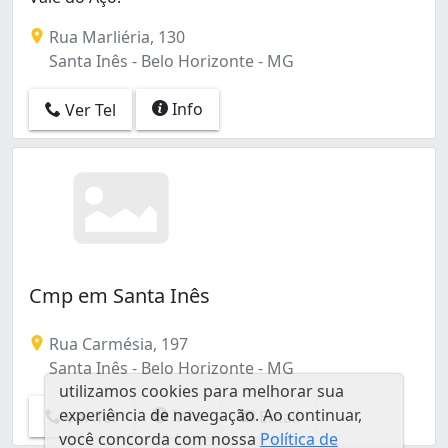
São Francisco (2)
Rua Marliéria, 130
São José (1)
Santa Inês - Belo Horizonte - MG
São João Batista (Venda Nova) (1)
São Salvador (2)
Info
Ver Tel
Tupi A (1)
Vila Cloris (3)
Cmp em Santa Inês
Rua Carmésia, 197
Santa Inês - Belo Horizonte - MG
utilizamos cookies para melhorar sua
experiência de navegação. Ao continuar,
Info
Ver Tel
Email
você concorda com nossa
Política de