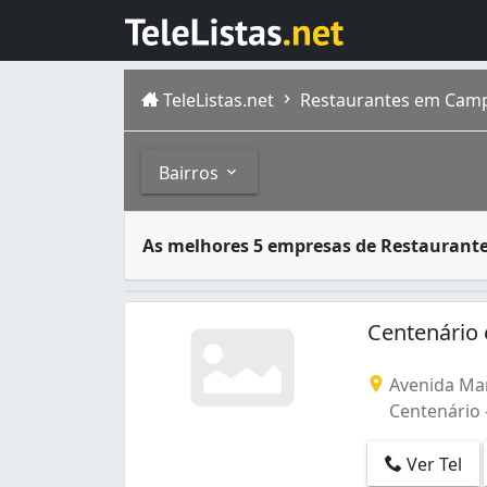
TeleListas.net
Restaurantes em Camp
Bairros
Restaurantes são estabelecimentos onde as 
Bairros
As melhores 5 empresas de Restaurant
O município brasileiro de Campina Grande f
Alto Branco (16)
Bela Vista (8)
Centenário
Bodocongó (20)
Castelo Branco (1)
Avenida Mar
Catolé (55)
Centenário 
Centenário (3)
Centro (103)
Ver Tel
Cidades (1)