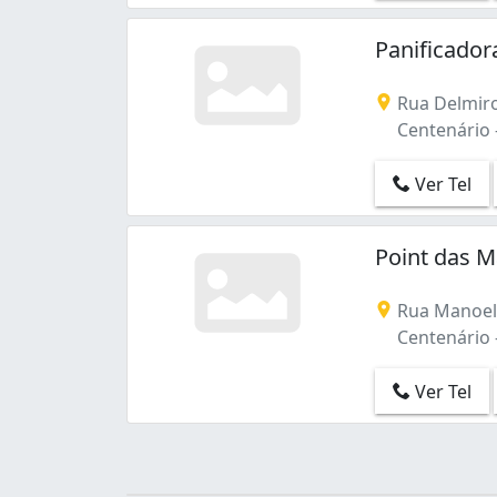
Conceição (5)
Cruzeiro (5)
Panificado
Cuités (1)
Distrito Industrial (2)
Rua Delmiro
Estação Velha (5)
Centenário 
Jardim Paulistano (2)
Jardim Tavares (5)
Ver Tel
Jeremias (1)
José Pinheiro (16)
Liberdade (19)
Point das 
Malvinas (10)
Mirante (3)
Rua Manoel 
Monte Castelo (1)
Centenário 
Monte Santo (3)
Nações (1)
Ver Tel
Nova Brasília (2)
Pedregal (1)
Prata (9)
Presidente Médici (4)