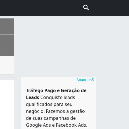
. Em um restaurante, é possível escolher em um menu entre
cipais polos industriais da Região Nordeste e o maior pol
Anúncio
Tráfego Pago e Geração de
Leads
Conquiste leads
qualificados para seu
negócio. Fazemos a gestão
de suas campanhas de
Google Ads e Facebook Ads.