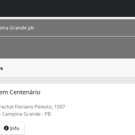
ina Grande pb
pessoas podem fazer suas refeições, seja almoço ou jantar
es
ica situado no estado da Paraíba . Considerado um dos prin
 em Centenário
echal Floriano Peixoto, 1507
- Campina Grande - PB
Info