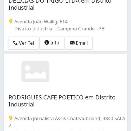
DELICIAS DO TRIGO LTDA em Distrito
Cidades (1)
Industrial
Conceição (5)
Cruzeiro (5)
Avenida João Wallig, 614
Cuités (1)
Distrito Industrial - Campina Grande - PB
Distrito Industrial (2)
Estação Velha (5)
Info
Ver Tel
Email
Jardim Paulistano (2)
Jardim Tavares (5)
Jeremias (1)
José Pinheiro (16)
Liberdade (19)
Malvinas (10)
Mirante (3)
Monte Castelo (1)
RODRIGUES CAFE POETICO em Distrito
Monte Santo (3)
Industrial
Nações (1)
Nova Brasília (2)
Avenida Jornalista Assis Chateaubriand, 3840 SALA
Pedregal (1)
2
Prata (9)