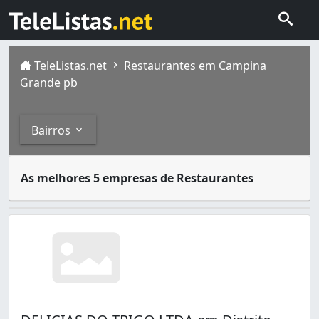
TeleListas.net
Restaurantes em Campina
Grande pb
Bairros
Restaurantes são estabelecimentos onde as pessoas podem
Bairros
As melhores 5 empresas de Restaurantes
O município brasileiro de Campina Grande fica situado n
Alto Branco (16)
Bela Vista (8)
Bodocongó (20)
Castelo Branco (1)
Catolé (55)
Centenário (3)
Centro (103)