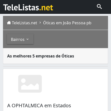
TeleListas.net
Óticas em João Pessoa pb
Bairros
óticas são lojas especializadas na venda de óculos e len
Bairros
As melhores 5 empresas de Óticas
João Pessoa é a cidade mais populosa do estado da Paraíb
Aeroclube (6)
Altiplano Cabo Branco (4)
Anatólia (3)
Bessa (2)
Cabo Branco (3)
Centro (182)
Cristo Redentor (1)
A OPHTALMICA em Estados
Cruz das Armas (2)