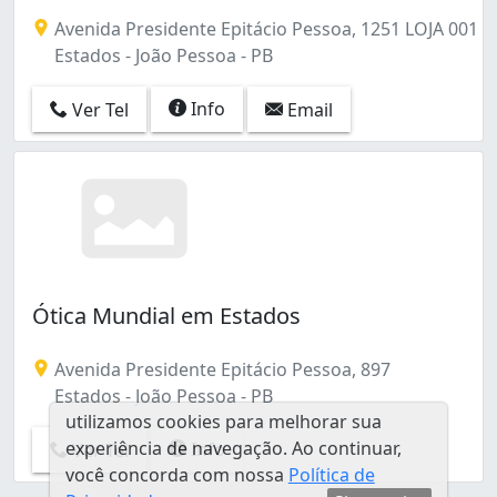
Ernani Sátiro (1)
Avenida Presidente Epitácio Pessoa, 1251 LOJA 001
Estados (2)
Estados - João Pessoa - PB
Expedicionários (1)
Gramame (1)
Info
Ver Tel
Email
Ipês (1)
Jaguaribe (1)
Jardim Oceania (19)
Jardim São Paulo (3)
José Américo de Almeida (1)
Manaíra (68)
Mandacaru (6)
Mangabeira (43)
Ótica Mundial em Estados
Miramar (36)
Mumbaba (1)
Avenida Presidente Epitácio Pessoa, 897
Oitizeiro (1)
Estados - João Pessoa - PB
Paratibe (1)
utilizamos cookies para melhorar sua
Portal do Sol (1)
experiência de navegação. Ao continuar,
Info
Ver Tel
Tambaú (21)
você concorda com nossa
Política de
Tambiá (4)