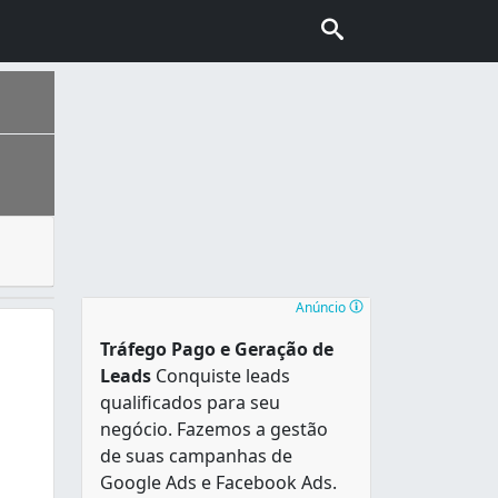
 pessoa que vai usá-los. O cliente poderá discutir com ele
 com o nome de Nossa Senhora das Neves, foi a última capita
Anúncio
Tráfego Pago e Geração de
Leads
Conquiste leads
qualificados para seu
negócio. Fazemos a gestão
de suas campanhas de
Google Ads e Facebook Ads.