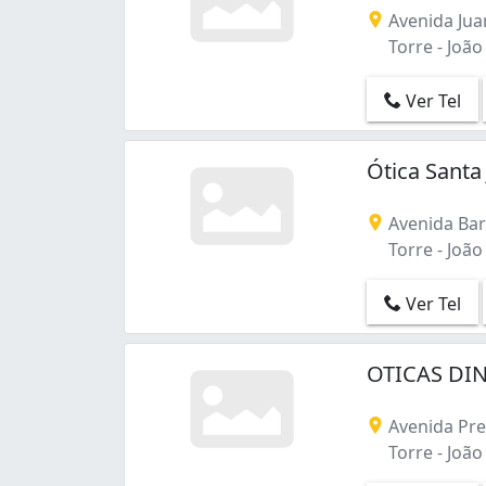
Torre (15)
Avenida Jua
Valentina de Figueiredo (10)
Torre - João
Varjão (2)
Ver Tel
Ótica Santa
Avenida Ba
Torre - João
Ver Tel
OTICAS DIN
Avenida Pre
Torre - João