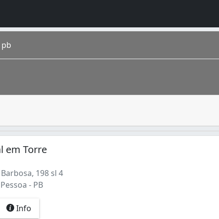
 pb
 óculos e lentes de contato que se adequam a prescrição da
ado da Paraíba e a capital do estado nordestino . Em 1585,
al em Torre
Barbosa, 198 sl 4
 Pessoa - PB
Info