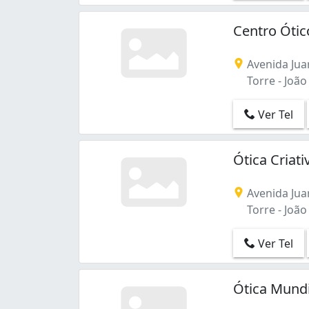
Ernani Sátiro (1)
Estados (2)
Centro Ótic
Expedicionários (1)
Gramame (1)
Avenida Juar
Ipês (1)
Torre - João
Jaguaribe (1)
Jardim Oceania (19)
Ver Tel
Jardim São Paulo (3)
José Américo de Almeida (1)
Manaíra (68)
Ótica Criat
Mandacaru (6)
Mangabeira (43)
Avenida Jua
Miramar (36)
Torre - João
Mumbaba (1)
Oitizeiro (1)
Ver Tel
Paratibe (1)
Portal do Sol (1)
Ótica Mundi
Tambaú (21)
Tambiá (4)