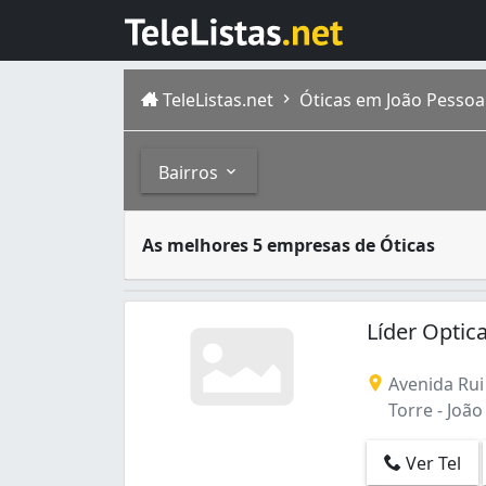
TeleListas.net
Óticas em João Pessoa
Bairros
óticas são lojas especializadas na venda de
Bairros
As melhores 5 empresas de Óticas
João Pessoa é a cidade mais populosa do est
Aeroclube (6)
Altiplano Cabo Branco (4)
Líder Optic
Anatólia (3)
Bessa (2)
Avenida Rui 
Cabo Branco (3)
Torre - João
Centro (182)
Cristo Redentor (1)
Ver Tel
Cruz das Armas (2)