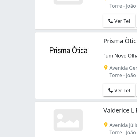
Torre - João
Ver Tel
Prisma Òtic
"um Novo Olha
Avenida Gen
Torre - João
Ver Tel
Valderice L 
Avenida Júli
Torre - João