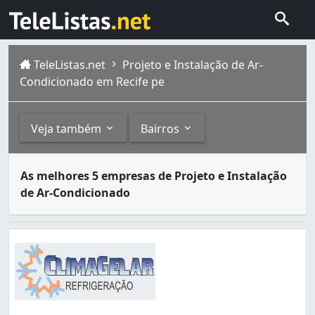
TeleListas.net
Projeto e Instalação de Ar-
Condicionado em Recife pe
Veja também
Bairros
Muito utilizados no Brasil, principalmente no verão, os 
Outros
Bairros
As melhores 5 empresas de Projeto e Instalação
O Recife, considerada uma das capitais mais antigas do 
de Ar-Condicionado
Conserto, Limpeza e Manutenção de Ar-Condicionado 
Alto Santa Terezinha (1)
Ar-Condicionado (2)
Areias (2)
Arruda (1)
Barro (1)
Boa Viagem (7)
Boa Vista (3)
Bomba do Hemetério (1)