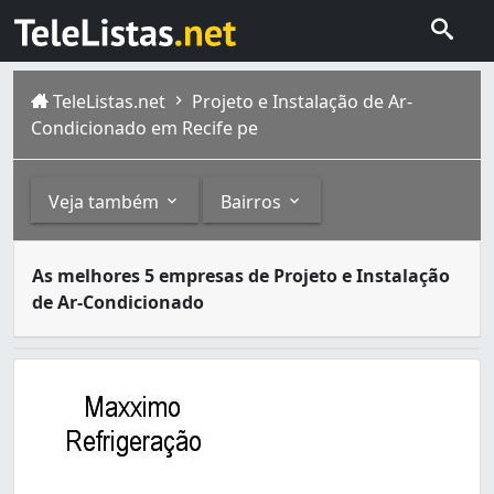
TeleListas.net
Projeto e Instalação de Ar-
Condicionado em Recife pe
Veja também
Bairros
Muito utilizados no Brasil, principalmente no verão, os 
Outros
Bairros
As melhores 5 empresas de Projeto e Instalação
O Recife, considerada uma das capitais mais antigas do 
de Ar-Condicionado
Conserto, Limpeza e Manutenção de Ar-Condicionado 
Alto Santa Terezinha (1)
Equipamentos para Ar-Condicionado (4)
Areias (2)
Ar-Condicionado (3)
Arruda (1)
Barro (1)
Boa Viagem (7)
Boa Vista (3)
Bomba do Hemetério (1)