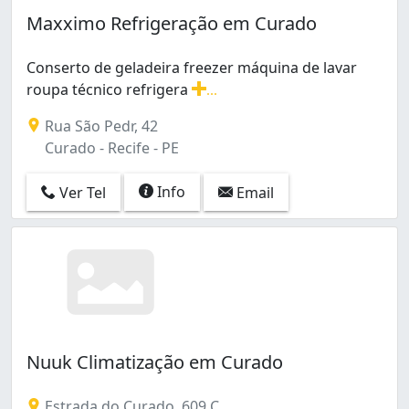
Brasília Teimosa (1)
Maxximo Refrigeração em Curado
COHAB (5)
Campina do Barreto (1)
Conserto de geladeira freezer máquina de lavar
Casa Amarela (1)
roupa técnico refrigera
...
Coelhos (1)
Conserto de geladeira freezer máquina de lavar roupa 
Cordeiro (1)
Rua São Pedr, 42
Curado (2)
Curado - Recife - PE
Encruzilhada (1)
Graças (2)
Info
Ver Tel
Email
Ibura (1)
Ilha Joana Bezerra (1)
Ilha do Retiro (1)
Imbiribeira (5)
Ipsep (3)
Iputinga (2)
Jardim São Paulo (1)
Nuuk Climatização em Curado
Linha do Tiro (3)
Madalena (1)
Passarinho (1)
Estrada do Curado, 609 C