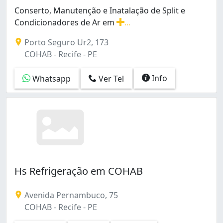
Ibura (2)
Conserto, Manutenção e Inatalação de Split e
Ilha Joana Bezerra (1)
Condicionadores de Ar em
...
Ilha do Retiro (1)
Conserto, Manutenção e Inatalação de Split e Condicion
Porto Seguro Ur2, 173
Imbiribeira (14)
COHAB - Recife - PE
Ipsep (5)
Iputinga (3)
Info
Whatsapp
Ver Tel
Jardim São Paulo (3)
Jiquiá (1)
Linha do Tiro (4)
Madalena (3)
Mustardinha (2)
Nova Descoberta (2)
Parque Oeste Industrial (1)
Pina (6)
Hs Refrigeração em COHAB
Poço (2)
Prado (8)
Avenida Pernambuco, 75
Rosarinho (1)
COHAB - Recife - PE
San Martin (8)