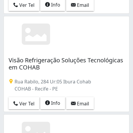
Sancho (1)
Info
Ver Tel
Email
Santo Amaro (1)
Santo Antônio (1)
São José (6)
Tamarineira (3)
Torre (1)
Torrões (2)
Várzea (2)
Zumbi (2)
Visão Refrigeração Soluções Tecnológicas
Água Fria (3)
em COHAB
Rua Rabilo, 284 Ur:05 Ibura Cohab
COHAB - Recife - PE
Info
Ver Tel
Email