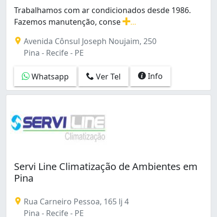
Ibura (2)
Trabalhamos com ar condicionados desde 1986.
Ilha Joana Bezerra (1)
Fazemos manutenção, conse
...
Ilha do Retiro (1)
Trabalhamos com ar condicionados desde 1986. Fazemos m
Avenida Cônsul Joseph Noujaim, 250
Imbiribeira (14)
Pina - Recife - PE
Ipsep (5)
Iputinga (3)
Info
Whatsapp
Ver Tel
Jardim São Paulo (3)
Jiquiá (1)
Linha do Tiro (4)
Madalena (3)
Mustardinha (2)
Nova Descoberta (2)
Parque Oeste Industrial (1)
Pina (6)
Servi Line Climatização de Ambientes em
Poço (2)
Pina
Prado (8)
Rosarinho (1)
Rua Carneiro Pessoa, 165 lj 4
San Martin (8)
Pina - Recife - PE