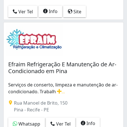
Sancho (1)
Santo Amaro (1)
Info
Ver Tel
Site
Santo Antônio (1)
São José (6)
Tamarineira (3)
Torre (1)
Torrões (2)
Várzea (2)
Zumbi (2)
Água Fria (3)
Efraim Refrigeração E Manutenção de Ar-
Condicionado em Pina
Serviços de conserto, limpeza e manutenção de ar-
condicionado. Trabalh
...
Serviços de conserto, limpeza e manutenção de ar-cond
Rua Manoel de Brito, 150
Pina - Recife - PE
Info
Whatsapp
Ver Tel