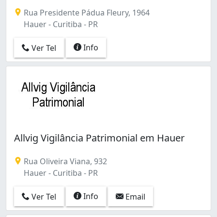
Bom Retiro (2)
Rua Presidente Pádua Fleury, 1964
Boqueirão (16)
Hauer - Curitiba - PR
Butiatuvinha (2)
Cajuru (11)
Info
Ver Tel
Campina do Siqueira (1)
Capão Raso (4)
Capão da Imbuia (8)
Centro (9)
Cidade Industrial (15)
Cristo Rei (1)
Fanny (3)
Fazendinha (2)
Allvig Vigilância Patrimonial em Hauer
Guabirotuba (1)
Guaíra (2)
Rua Oliveira Viana, 932
Hauer (4)
Hauer - Curitiba - PR
Jardim Botânico (1)
Jardim Social (3)
Info
Ver Tel
Email
Jardim das Américas (1)
Lindóia (2)