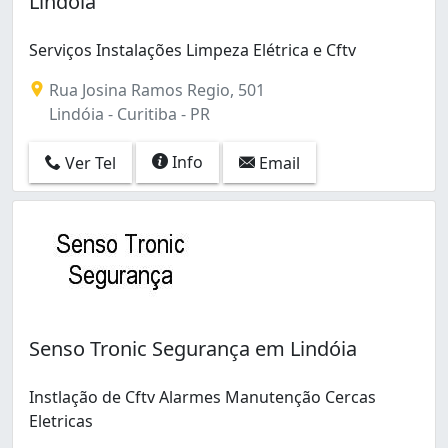
Lindóia
Bom Retiro (2)
Boqueirão (16)
Serviços Instalações Limpeza Elétrica e Cftv
Butiatuvinha (2)
Cajuru (11)
Rua Josina Ramos Regio, 501
Campina do Siqueira (1)
Lindóia - Curitiba - PR
Capão Raso (4)
Capão da Imbuia (8)
Info
Ver Tel
Email
Centro (9)
Cidade Industrial (15)
Cristo Rei (1)
Fanny (3)
Fazendinha (2)
Guabirotuba (1)
Guaíra (2)
Senso Tronic Segurança em Lindóia
Hauer (4)
Jardim Botânico (1)
Jardim Social (3)
Instlação de Cftv Alarmes Manutenção Cercas
Jardim das Américas (1)
Eletricas
Lindóia (2)