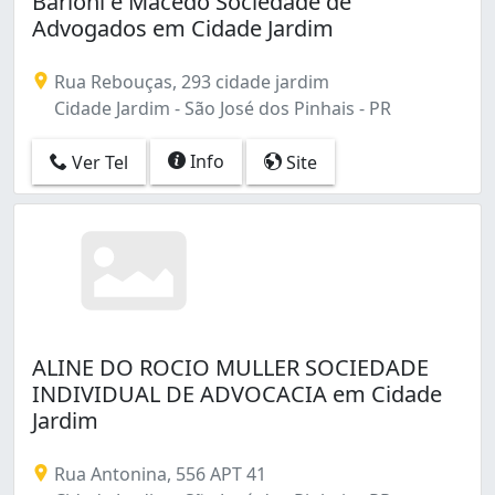
Barioni e Macedo Sociedade de
Centro (96)
Advogados em Cidade Jardim
Cidade Jardim (9)
Contenda (1)
Rua Rebouças, 293 cidade jardim
Costeira (2)
Cidade Jardim - São José dos Pinhais - PR
Cruzeiro (3)
Guatupê (3)
Info
Ver Tel
Site
Iná (4)
Ipê (1)
Ouro Fino (1)
Parque da Fonte (8)
Pedro Moro (2)
Quississana (2)
Santo Antônio (2)
Silveira da Motta (4)
ALINE DO ROCIO MULLER SOCIEDADE
São Cristóvão (2)
INDIVIDUAL DE ADVOCACIA em Cidade
São Domingos (2)
Jardim
São Pedro (30)
Três Marias (11)
Rua Antonina, 556 APT 41
Águas Belas (1)