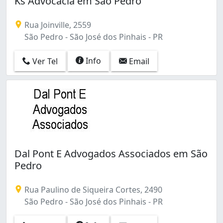
Ks Advocacia em São Pedro
Centro (96)
Cidade Jardim (9)
Rua Joinville, 2559
Contenda (1)
São Pedro - São José dos Pinhais - PR
Costeira (2)
Cruzeiro (3)
Info
Ver Tel
Email
Guatupê (3)
Iná (4)
Ipê (1)
Ouro Fino (1)
Parque da Fonte (8)
Pedro Moro (2)
Quississana (2)
Santo Antônio (2)
Dal Pont E Advogados Associados em São
Silveira da Motta (4)
Pedro
São Cristóvão (2)
São Domingos (2)
Rua Paulino de Siqueira Cortes, 2490
São Pedro (30)
São Pedro - São José dos Pinhais - PR
Três Marias (11)
Águas Belas (1)