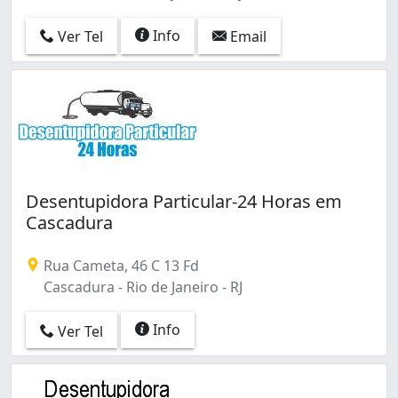
Piedade (3)
Pilares (2)
Info
Ver Tel
Email
Praça da Bandeira (2)
Quintino Bocaiúva (15)
Ramos (2)
Realengo (1)
Recreio dos Bandeirantes (1)
Rio Comprido (9)
Rocha Miranda (1)
Santa Cruz (2)
Desentupidora Particular-24 Horas em
Santa Teresa (2)
Cascadura
Santo Cristo (1)
Saúde (1)
Rua Cameta, 46 C 13 Fd
Senador Camará (2)
Cascadura - Rio de Janeiro - RJ
São Cristóvão (4)
Tanque (2)
Info
Ver Tel
Taquara (1)
Tijuca (5)
Todos os Santos (1)