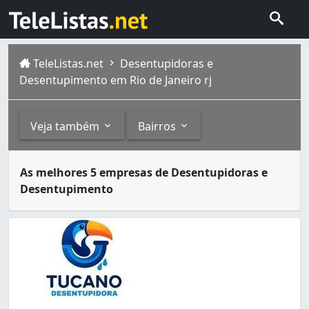
TeleListas.net
Desentupidoras e
Desentupimento em Rio de Janeiro rj
Veja também
Bairros
O serviço de desentupimento pode ser requerido por resi
Outros
Bairros
As melhores 5 empresas de Desentupidoras e
A cidade do Rio de Janeiro capital do estado homônimo fi
Desentupimento
Instalações Hidráulicas (3)
Alto da Boa Vista (1)
Bombeiro Hidráulico (2)
Bangu (1)
Limpeza de Caixas d'Água (2)
Barra da Tijuca (1)
Desentupidoras e Desentupimento 24h (1)
Bento Ribeiro (3)
Fossa Séptica (1)
Bonsucesso (3)
Limpeza de Esgoto (1)
Botafogo (2)
Braz de Pina (3)