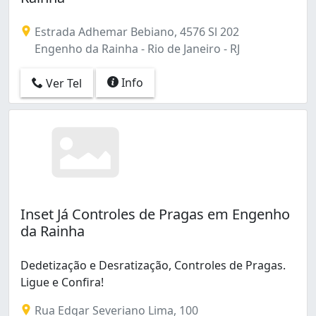
Inhaúma (4)
Inhoaíba (1)
Estrada Adhemar Bebiano, 4576 Sl 202
Irajá (2)
Engenho da Rainha - Rio de Janeiro - RJ
Jardim América (3)
Jardim Carioca (1)
Info
Ver Tel
Jardim Guanabara (2)
Lagoa (1)
Leblon (1)
Marechal Hermes (4)
Méier (1)
Olaria (1)
Oswaldo Cruz (3)
Inset Já Controles de Pragas em Engenho
Padre Miguel (3)
da Rainha
Pavuna (4)
Pechincha (3)
Dedetização e Desratização, Controles de Pragas.
Pedra de Guaratiba (1)
Ligue e Confira!
Penha (3)
Penha Circular (3)
Rua Edgar Severiano Lima, 100