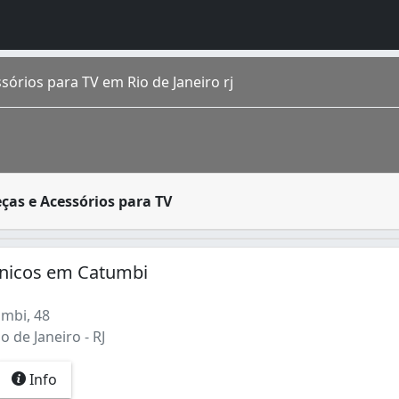
sórios para TV em Rio de Janeiro rj
e apresentar problemas técnicos. Algumas peças de TV podem
ças e Acessórios para TV
o homônimo fica na região Sudeste do país. É a cidade de m
ônicos em Catumbi
mbi, 48
o de Janeiro - RJ
Info