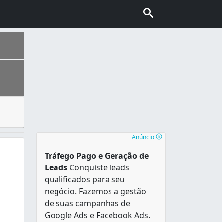
 apresentar algum defeito após certo tempo de uso. Se ain
ais escolhida pelo turismo internacional no Brasil, conhec
Anúncio
Tráfego Pago e Geração de
Leads
Conquiste leads
qualificados para seu
negócio. Fazemos a gestão
de suas campanhas de
Google Ads e Facebook Ads.