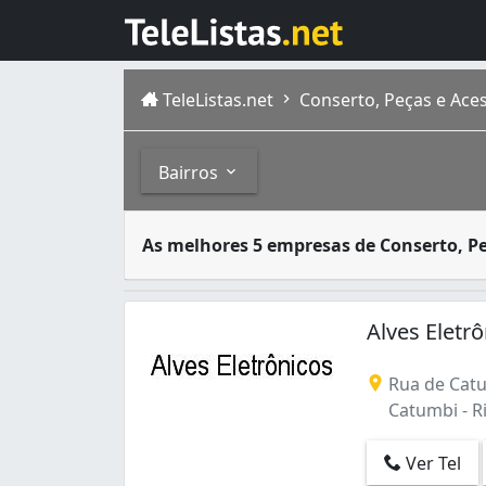
TeleListas.net
Conserto, Peças e Aces
Bairros
Aparelhos de televisão podem ocasionalment
Bairros
As melhores 5 empresas de Conserto, Pe
A cidade do Rio de Janeiro capital do estad
Anchieta (1)
Bangu (1)
Alves Eletr
Barra da Tijuca (1)
Bonsucesso (1)
Rua de Catu
Botafogo (1)
Catumbi - Ri
Cachambi (1)
Camorim (1)
Ver Tel
Campo Grande (3)