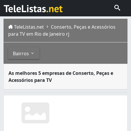
TeleListas.net
Conserto, Peças e Acessórios
para TV em Rio de Janeiro rj
Bairros
Aparelhos de televisão podem ocasionalmente apresentar 
Bairros
As melhores 5 empresas de Conserto, Peças e
A cidade do Rio de Janeiro capital do estado homônimo fi
Acessórios para TV
Anchieta (1)
Bangu (1)
Barra da Tijuca (1)
Bonsucesso (1)
Botafogo (1)
Cachambi (1)
Camorim (1)