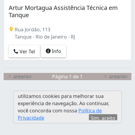
Campo Grande (3)
Artur Mortagua Assistência Técnica em
Cascadura (2)
Tanque
Catete (1)
Catumbi (1)
Rua Jordão, 113
Centro (2)
Tanque - Rio de Janeiro - RJ
Cidade de Deus (3)
Copacabana (5)
Info
Ver Tel
Cosmos (1)
Curicica (1)
Del Castilho (1)
Encantado (1)
anterior
Página 1 de 1
anterior
Engenheiro Leal (1)
Engenho de Dentro (2)
utilizamos cookies para melhorar sua
Gávea (2)
experiência de navegação. Ao continuar,
Ipanema (1)
você concorda com nossa
Política de
Maracanã (2)
Privacidade
Sim, aceito
Maria da Graça (1)
Méier (1)
Olaria (2)