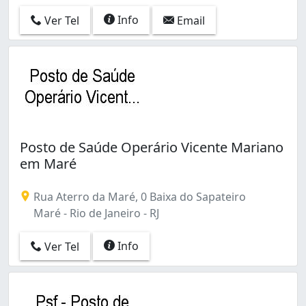
Copacabana (4)
Info
Ver Tel
Email
Cordovil (3)
Cosmos (4)
Costa Barros (1)
Curicica (1)
Del Castilho (4)
Encantado (3)
Engenheiro Leal (1)
Engenho da Rainha (2)
Posto de Saúde Operário Vicente Mariano
Engenho de Dentro (2)
em Maré
Estácio (1)
Flamengo (2)
Rua Aterro da Maré, 0 Baixa do Sapateiro
Freguesia (Ilha do Governador) (1)
Maré - Rio de Janeiro - RJ
Freguesia (Jacarepaguá) (1)
Galeão (1)
Info
Ver Tel
Gardênia Azul (1)
Glória (1)
Grajaú (1)