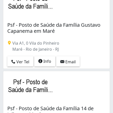
Guadalupe (1)
Guaratiba (7)
Gávea (4)
Honório Gurgel (1)
Psf - Posto de Saúde da Família Gustavo
Inhoaíba (9)
Capanema em Maré
Irajá (7)
Itanhangá (1)
Jacarepaguá (6)
Via A1, 0 Vila do Pinheiro
Jacaré (1)
Maré - Rio de Janeiro - RJ
Jardim América (2)
Jardim Carioca (1)
Info
Ver Tel
Email
Jardim Sulacap (2)
Leblon (1)
Leme (1)
Lins de Vasconcelos (1)
Madureira (1)
Magalhães Bastos (1)
Mangueira (1)
Psf - Posto de Saúde da Família 14 de
Manguinhos (2)