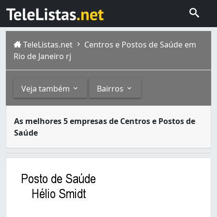
TeleListas.net
Centros e Postos de Saúde em
Rio de Janeiro rj
Veja também
Bairros
Centros e Postos de saúde são unidades de atendimento 
Outros
Bairros
As melhores 5 empresas de Centros e Postos de
A cidade do Rio de Janeiro capital do estado homônimo fi
Saúde
Casas de Saúde (3)
Abolição (1)
Clínicas de Vacinação (3)
Acari (1)
Alto da Boa Vista (2)
Anchieta (1)
Anil (2)
Bancários (1)
Bangu (18)