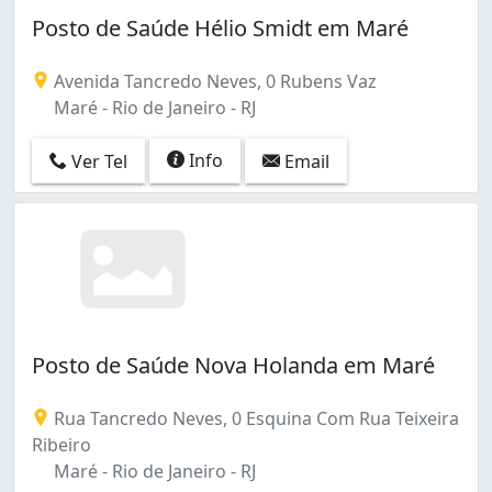
Barra da Tijuca (3)
Posto de Saúde Hélio Smidt em Maré
Benfica (2)
Bento Ribeiro (1)
Avenida Tancredo Neves, 0 Rubens Vaz
Bonsucesso (5)
Maré - Rio de Janeiro - RJ
Botafogo (3)
Cachambi (1)
Info
Ver Tel
Email
Caju (2)
Campinho (3)
Campo Grande (9)
Campo dos Afonsos (1)
Cascadura (2)
Catumbi (1)
Centro (8)
Cidade Nova (3)
Posto de Saúde Nova Holanda em Maré
Cidade Universitária (1)
Cidade de Deus (1)
Rua Tancredo Neves, 0 Esquina Com Rua Teixeira
Cocotá (1)
Ribeiro
Coelho Neto (5)
Maré - Rio de Janeiro - RJ
Colégio (2)