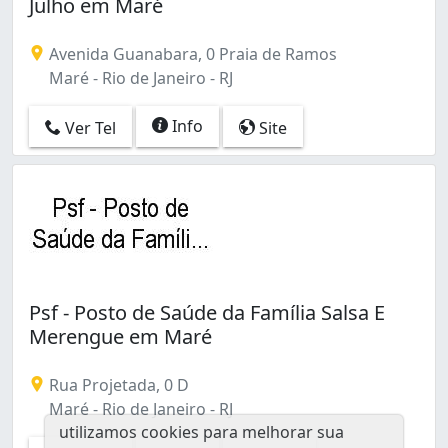
Julho em Maré
Maracanã (2)
Maré (6)
Avenida Guanabara, 0 Praia de Ramos
Méier (1)
Maré - Rio de Janeiro - RJ
Olaria (2)
Paciência (5)
Info
Ver Tel
Site
Padre Miguel (5)
Paquetá (1)
Parada de Lucas (1)
Parque Anchieta (2)
Pedra de Guaratiba (2)
Penha (4)
Penha Circular (2)
Piedade (2)
Psf - Posto de Saúde da Família Salsa E
Portuguesa (1)
Merengue em Maré
Praça Seca (1)
Ramos (7)
Rua Projetada, 0 D
Realengo (2)
Maré - Rio de Janeiro - RJ
Recreio dos Bandeirantes (2)
utilizamos cookies para melhorar sua
Riachuelo (1)