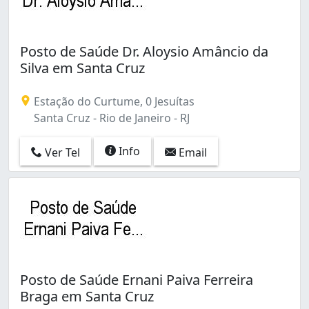
Guadalupe (1)
Guaratiba (7)
Gávea (4)
Posto de Saúde Dr. Aloysio Amâncio da
Honório Gurgel (1)
Silva em Santa Cruz
Inhoaíba (9)
Irajá (7)
Itanhangá (1)
Estação do Curtume, 0 Jesuítas
Jacarepaguá (6)
Santa Cruz - Rio de Janeiro - RJ
Jacaré (1)
Jardim América (2)
Info
Ver Tel
Email
Jardim Carioca (1)
Jardim Sulacap (2)
Leblon (1)
Leme (1)
Lins de Vasconcelos (1)
Madureira (1)
Magalhães Bastos (1)
Posto de Saúde Ernani Paiva Ferreira
Mangueira (1)
Braga em Santa Cruz
Manguinhos (2)