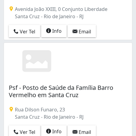
Maracanã (2)
Avenida João XXIII, 0 Conjunto Liberdade
Maré (6)
Santa Cruz - Rio de Janeiro - RJ
Méier (1)
Olaria (2)
Info
Ver Tel
Email
Paciência (5)
Padre Miguel (5)
Paquetá (1)
Parada de Lucas (1)
Parque Anchieta (2)
Pedra de Guaratiba (2)
Penha (4)
Penha Circular (2)
Psf - Posto de Saúde da Família Barro
Piedade (2)
Vermelho em Santa Cruz
Portuguesa (1)
Praça Seca (1)
Rua Dilson Funaro, 23
Ramos (7)
Santa Cruz - Rio de Janeiro - RJ
Realengo (2)
Recreio dos Bandeirantes (2)
Info
Ver Tel
Email
Riachuelo (1)