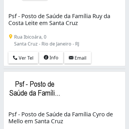
Vigário Geral (1)
Vila Isabel (2)
Vila da Penha (1)
Psf - Posto de Saúde da Família Ruy da
Vista Alegre (1)
Costa Leite em Santa Cruz
Zumbi (1)
Rua Ibicoára, 0
Santa Cruz - Rio de Janeiro - RJ
Info
Ver Tel
Email
Psf - Posto de Saúde da Família Cyro de
Mello em Santa Cruz