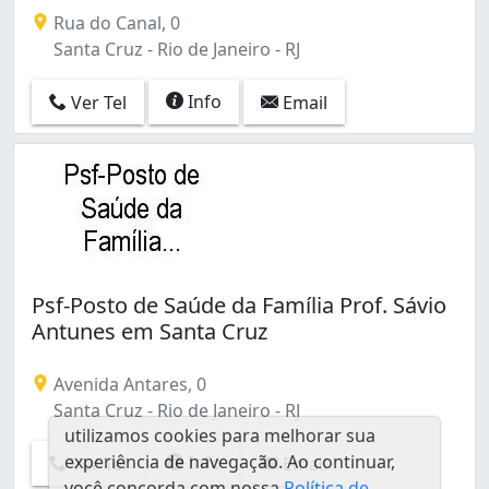
Rua do Canal, 0
Santa Cruz - Rio de Janeiro - RJ
Info
Ver Tel
Email
Psf-Posto de Saúde da Família Prof. Sávio
Antunes em Santa Cruz
Avenida Antares, 0
Santa Cruz - Rio de Janeiro - RJ
utilizamos cookies para melhorar sua
experiência de navegação. Ao continuar,
Info
Ver Tel
Email
você concorda com nossa
Política de