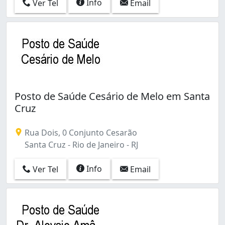
Info
Ver Tel
Email
Copacabana (4)
Cordovil (3)
Cosmos (4)
Costa Barros (1)
Curicica (1)
Del Castilho (4)
Encantado (3)
Engenheiro Leal (1)
Posto de Saúde Cesário de Melo em Santa
Engenho da Rainha (2)
Cruz
Engenho de Dentro (2)
Estácio (1)
Rua Dois, 0 Conjunto Cesarão
Flamengo (2)
Santa Cruz - Rio de Janeiro - RJ
Freguesia (Ilha do Governador) (1)
Freguesia (Jacarepaguá) (1)
Info
Ver Tel
Email
Galeão (1)
Gardênia Azul (1)
Glória (1)
Grajaú (1)