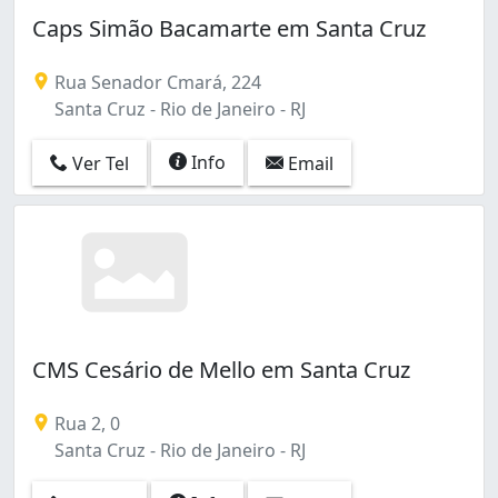
Barra da Tijuca (3)
Caps Simão Bacamarte em Santa Cruz
Benfica (2)
Bento Ribeiro (1)
Rua Senador Cmará, 224
Bonsucesso (5)
Santa Cruz - Rio de Janeiro - RJ
Botafogo (3)
Cachambi (1)
Info
Ver Tel
Email
Caju (2)
Campinho (3)
Campo Grande (9)
Campo dos Afonsos (1)
Cascadura (2)
Catumbi (1)
Centro (8)
Cidade Nova (3)
CMS Cesário de Mello em Santa Cruz
Cidade Universitária (1)
Cidade de Deus (1)
Rua 2, 0
Cocotá (1)
Santa Cruz - Rio de Janeiro - RJ
Coelho Neto (5)
Colégio (2)