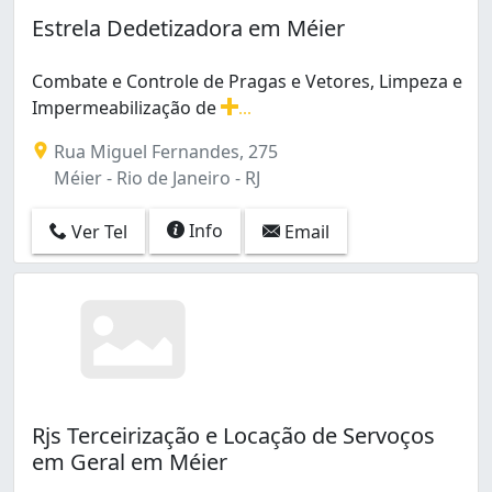
Benfica (2)
Estrela Dedetizadora em Méier
Bonsucesso (2)
Botafogo (1)
Combate e Controle de Pragas e Vetores, Limpeza e
Braz de Pina (6)
Impermeabilização de
...
Cachambi (1)
Combate e Controle de Pragas e Vetores, Limpeza e Imp
Caju (1)
Rua Miguel Fernandes, 275
Campo Grande (9)
Méier - Rio de Janeiro - RJ
Cascadura (2)
Centro (11)
Info
Ver Tel
Email
Cocotá (1)
Coelho Neto (1)
Copacabana (1)
Cordovil (1)
Engenho Novo (3)
Engenho da Rainha (1)
Freguesia (Ilha do Governador) (1)
Rjs Terceirização e Locação de Servoços
Freguesia (Jacarepaguá) (2)
em Geral em Méier
Guadalupe (1)
Guaratiba (2)