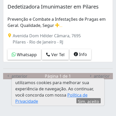
Benfica (2)
Dedetizadora Imunimaster em Pilares
Bonsucesso (2)
Botafogo (1)
Prevenção e Combate a Infestações de Pragas em
Braz de Pina (6)
Geral. Qualidade, Segur
...
Cachambi (1)
Prevenção e Combate a Infestações de Pragas em Geral
Caju (1)
Avenida Dom Hélder Câmara, 7695
Campo Grande (9)
Pilares - Rio de Janeiro - RJ
Cascadura (2)
Centro (11)
Info
Whatsapp
Ver Tel
Cocotá (1)
Coelho Neto (1)
Copacabana (1)
anterior
Página 1 de 1
anterior
Cordovil (1)
utilizamos cookies para melhorar sua
Engenho Novo (3)
experiência de navegação. Ao continuar,
Engenho da Rainha (1)
você concorda com nossa
Política de
Freguesia (Ilha do Governador) (1)
Privacidade
Sim, aceito
Freguesia (Jacarepaguá) (2)
Guadalupe (1)
Guaratiba (2)