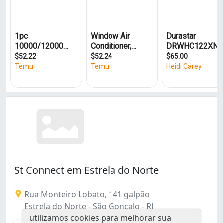
Jardim Independência (1)
Lagoinha (1)
Lindo Parque (2)
Mutuaguaçu (1)
Mutuapira (1)
Neves (neves) (1)
Nova Cidade (1)
Paraíso (1)
Pita (2)
Porto do Rosa (1)
Raul Veiga (1)
Rocha (2)
Sacramento (1)
Tribobó (1)
St Connect em Estrela do Norte
Trindade (4)
Vila Lage (1)
Rua Monteiro Lobato, 141 galpão
Vista Alegre (1)
Estrela do Norte - São Gonçalo - RJ
utilizamos cookies para melhorar sua