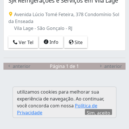
SJR Refrigerações e Serviços em Vila Lage
Jardim Independência (1)
Lagoinha (1)
Avenida Lúcio Tomé Feteira, 378 Condomínio Sol
Lindo Parque (2)
da Enseada
Mutuaguaçu (1)
Vila Lage - São Gonçalo - RJ
Mutuapira (1)
Neves (neves) (1)
Info
Ver Tel
Site
Nova Cidade (1)
Paraíso (1)
Pita (2)
Porto do Rosa (1)
anterior
Página 1 de 1
anterior
Raul Veiga (1)
Rocha (2)
Sacramento (1)
utilizamos cookies para melhorar sua
Tribobó (1)
experiência de navegação. Ao continuar,
Trindade (4)
você concorda com nossa
Política de
Vila Lage (1)
Privacidade
Sim, aceito
Vista Alegre (1)