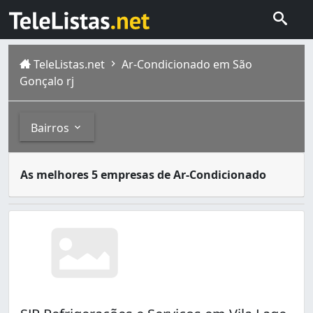
TeleListas.net
Ar-Condicionado em São
Gonçalo rj
Bairros
Existem muitas opções de ar condicionado. Para quem des
Bairros
As melhores 5 empresas de Ar-Condicionado
São Gonçalo é um município do estado do Rio de Janeiro. 
Boa Vista (2)
Centro (1)
Coelho (1)
Colubande (2)
Estrela do Norte (1)
Itaúna (1)
Jardim Alcântara (1)