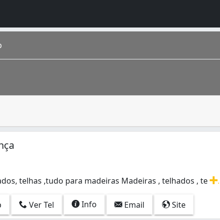
p
rovém dos troncos e ramos das árvores, muito utilizado par
ípio de Jundiaí possui 405.740 habitantes, é o 15° municípi
nça
dos, telhas ,tudo para madeiras Madeiras , telhados , te
.
dos, telhas ,tudo para madeiras Madeiras , telhados , telha
Info
p
Ver Tel
Email
Site