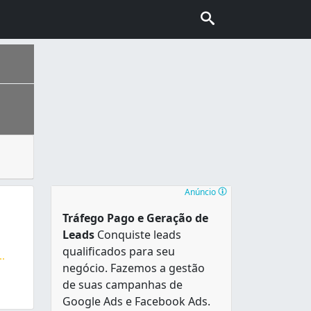
a construções. A madeira é explorada por madeireiros ou in
o mais populoso e o sétimo maior fora da Grande São Paulo .
Anúncio
Tráfego Pago e Geração de
Leads
Conquiste leads
qualificados para seu
..
negócio. Fazemos a gestão
s , tudo para madeiras
de suas campanhas de
Google Ads e Facebook Ads.