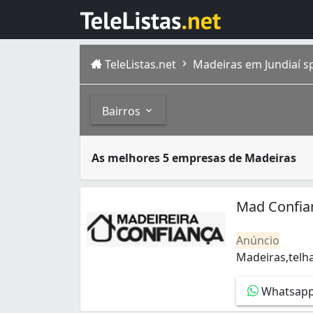
TeleListas.net
Madeiras em Jundiaí s
Bairros
A madeira é um material sólido, duro que p
Bairros
As melhores 5 empresas de Madeiras
Localizado no estado de São Paulo , o munic
Distrito Industrial (1)
Engordadouro (1)
Mad Confia
Jardim Ermida II (1)
Jundiaí Mirim (1)
Anúncio
Parque Residencial Jundiaí (1)
Madeiras,telha
Vila Alati (1)
Madeiras,telha
Vila Arens I (1)
Whatsap
Vila Francisco Eber (2)