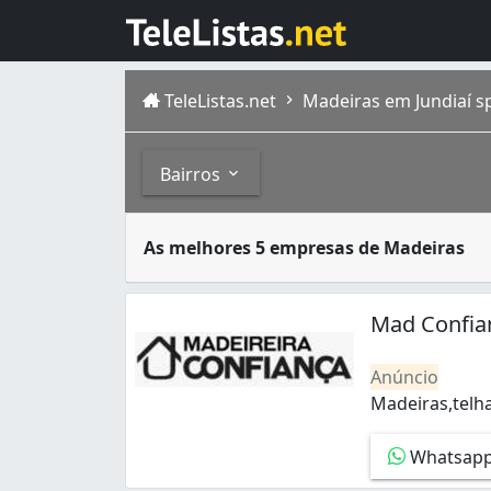
TeleListas.net
Madeiras em Jundiaí s
Bairros
A madeira é um material sólido, duro que p
Bairros
As melhores 5 empresas de Madeiras
Localizado no estado de São Paulo , o munic
Distrito Industrial (1)
Engordadouro (1)
Mad Confia
Jardim Ermida II (1)
Jundiaí Mirim (1)
Anúncio
Parque Residencial Jundiaí (1)
Madeiras,telha
Vila Alati (1)
Madeiras,telha
Vila Arens I (1)
Whatsap
Vila Francisco Eber (2)