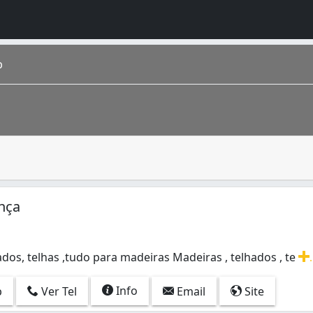
p
rovém dos troncos e ramos das árvores, muito utilizado par
ípio de Jundiaí possui 405.740 habitantes, é o 15° municípi
nça
dos, telhas ,tudo para madeiras Madeiras , telhados , te
.
dos, telhas ,tudo para madeiras Madeiras , telhados , telha
Info
p
Ver Tel
Email
Site