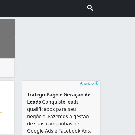
a construções. A madeira é explorada por madeireiros ou in
o mais populoso e o sétimo maior fora da Grande São Paulo .
Anúncio
Tráfego Pago e Geração de
Leads
Conquiste leads
qualificados para seu
..
negócio. Fazemos a gestão
s , tudo para madeiras
de suas campanhas de
Google Ads e Facebook Ads.