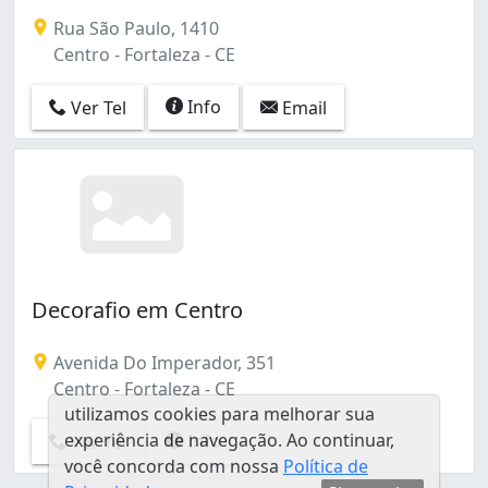
Conjunto Palmeiras (1)
Rua São Paulo, 1410
Damas (1)
Centro - Fortaleza - CE
Engenheiro Luciano Cavalcante (1)
Joaquim Távora (1)
Info
Ver Tel
Email
Jóquei Clube (1)
Parangaba (1)
Parque Genibaú (1)
Parque Santa Maria (1)
Parquelândia (1)
Praia de Iracema (1)
Presidente Kennedy (2)
Quintino Cunha (1)
Decorafio em Centro
Avenida Do Imperador, 351
Centro - Fortaleza - CE
utilizamos cookies para melhorar sua
experiência de navegação. Ao continuar,
Info
Ver Tel
você concorda com nossa
Política de