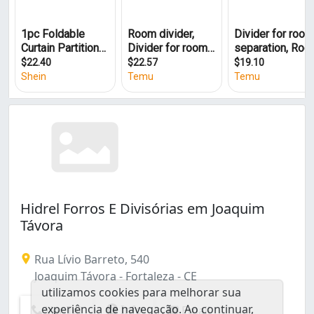
Conjunto Palmeiras (1)
Damas (1)
Engenheiro Luciano Cavalcante (1)
Joaquim Távora (1)
Jóquei Clube (1)
Parangaba (1)
Parque Genibaú (1)
Parque Santa Maria (1)
Parquelândia (1)
Praia de Iracema (1)
Presidente Kennedy (2)
Quintino Cunha (1)
Hidrel Forros E Divisórias em Joaquim
Távora
Rua Lívio Barreto, 540
Joaquim Távora - Fortaleza - CE
utilizamos cookies para melhorar sua
experiência de navegação. Ao continuar,
Info
Ver Tel
Email