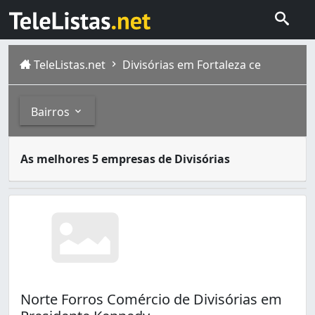
TeleListas.net
Divisórias em Fortaleza ce
Bairros
As divisórias são muito utilizadas para particionar ambi
Bairros
As melhores 5 empresas de Divisórias
Fortaleza é a capital do estado brasileiro do Ceará . Si
Alto da Balança (2)
Antônio Bezerra (2)
Boa Vista (1)
Bom Jardim (1)
Cajazeiras (1)
Centro (2)
Conjunto Ceará (1)
Norte Forros Comércio de Divisórias em
Conjunto Ceará Ii (1)