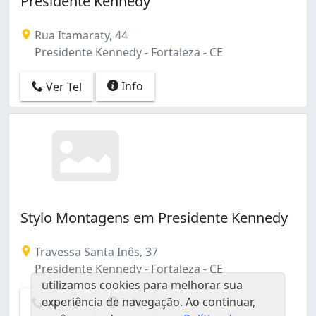
Presidente Kennedy
Conjunto Palmeiras (1)
Damas (1)
Rua Itamaraty, 44
Engenheiro Luciano Cavalcante (1)
Presidente Kennedy - Fortaleza - CE
Joaquim Távora (1)
Jóquei Clube (1)
Info
Ver Tel
Parangaba (1)
Parque Genibaú (1)
Parque Santa Maria (1)
Parquelândia (1)
Praia de Iracema (1)
Presidente Kennedy (2)
Quintino Cunha (1)
Stylo Montagens em Presidente Kennedy
Travessa Santa Inês, 37
Presidente Kennedy - Fortaleza - CE
utilizamos cookies para melhorar sua
experiência de navegação. Ao continuar,
Info
Ver Tel