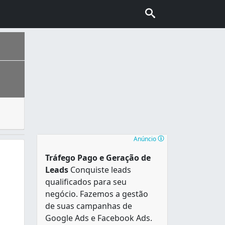
oas ou empresas habilitadas a trabalhar com esse tipo de 
 de sotaques do Nordeste, Sudeste, Norte e Sul do país e a
Anúncio
Tráfego Pago e Geração de
Leads
Conquiste leads
qualificados para seu
negócio. Fazemos a gestão
de suas campanhas de
Google Ads e Facebook Ads.