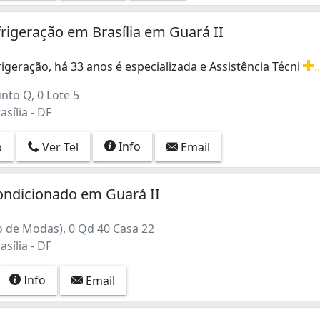
ta Maria) (1)
rigeração em Brasília em Guará II
igeração, há 33 anos é especializada e Assistência Técni
.
igeração, há 33 anos é especializada e Assistência Técnic
nto Q, 0 Lote 5
asília - DF
Info
p
Ver Tel
Email
ondicionado em Guará II
o de Modas), 0 Qd 40 Casa 22
asília - DF
Info
Email