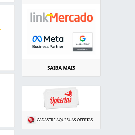
..
a em, conserto de máquinas de lavar, Geladeiras, fogões, 
SAIBA MAIS
CADASTRE AQUI SUAS OFERTAS