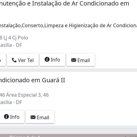
nutenção e Instalação de Ar Condicionado em
stalação,Conserto,Limpeza e Higienização de Ar Condicio
ras) (2)
stalação,Conserto,Limpeza e Higienização de Ar Condicion
o) (2)
 Lj 4 Cj Polo
asília - DF
Info
p
Ver Tel
Email
)
ndicionado em Guará II
tina) (1)
6 Área Especial 3, 46
asília - DF
Info
Email