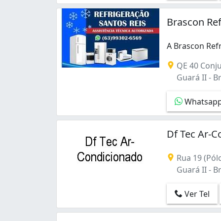
Centro (1)
Condomínio Residencial Santa Maria (San
Brascon Ref
Cruzeiro (1)
Gama (4)
A Brascon Refr
Granja do Torto (1)
A Brascon Refr
Guará (4)
QE 40 Conju
Guará I (1)
Guará II - Br
Guará II (5)
Itapoã II (1)
Whatsap
Lago Norte (1)
Norte (Águas Claras) (4)
Df Tec Ar-C
Núcleo Bandeirante (3)
Paranoá (3)
Rua 19 (Pól
Planaltina (3)
Guará II - Br
Recanto Das Emas (2)
Recanto das Emas (5)
Ver Tel
Riacho Fundo I (2)
Samambaia (7)
Samambaia Norte (Samambaia) (4)