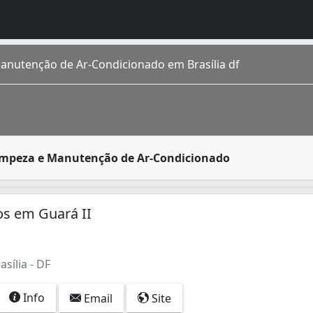
anutenção de Ar-Condicionado em Brasília df
za e conservação de ar-condicionado são prestados por pess
Limpeza e Manutenção de Ar-Condicionado
gares, todas as idades e de muitas gerações. É uma mistura
ços em Guará II
 Refrigeração (2)
Adegas Climatizadas (1)
asília - DF
Info
Email
Site