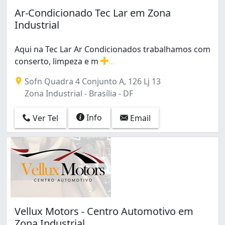
Ceilândia Sul (Ceilândia) (4)
Ar-Condicionado Tec Lar em Zona
Centro (1)
Industrial
Condomínio Residencial Santa Maria (Santa Maria) (1)
Cruzeiro (1)
Aqui na Tec Lar Ar Condicionados trabalhamos com
Gama (4)
conserto, limpeza e m
...
Granja do Torto (1)
Aqui na Tec Lar Ar Condicionados trabalhamos com cons
Guará (4)
Sofn Quadra 4 Conjunto A, 126 Lj 13
Guará I (1)
Zona Industrial - Brasília - DF
Guará II (5)
Itapoã II (1)
Info
Ver Tel
Email
Lago Norte (1)
Norte (Águas Claras) (4)
Núcleo Bandeirante (3)
Paranoá (3)
Planaltina (3)
Recanto Das Emas (2)
Recanto das Emas (5)
Vellux Motors - Centro Automotivo em
Riacho Fundo I (2)
Zona Industrial
Samambaia (7)