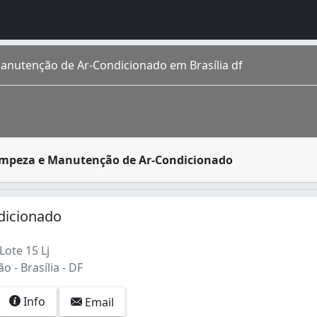
anutenção de Ar-Condicionado em Brasília df
za e conservação de ar-condicionado são prestados por pess
Limpeza e Manutenção de Ar-Condicionado
gares, todas as idades e de muitas gerações. É uma mistura
(1)
icionado
Lote 15 Lj
o - Brasília - DF
Info
Email