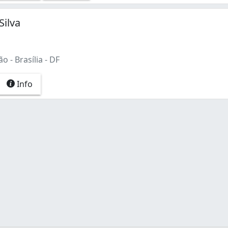
ta Maria) (1)
Silva
o - Brasília - DF
Info