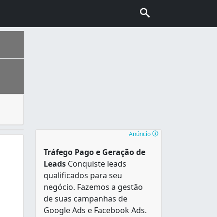
oas ou empresas habilitadas a trabalhar com esse tipo de 
 de sotaques do Nordeste, Sudeste, Norte e Sul do país e a
Anúncio
Tráfego Pago e Geração de
Leads
Conquiste leads
qualificados para seu
negócio. Fazemos a gestão
de suas campanhas de
Google Ads e Facebook Ads.