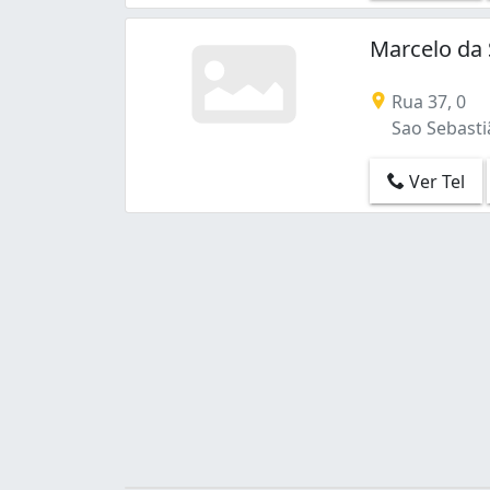
Centro (1)
Condomínio Residencial Santa Maria (San
Marcelo da 
Cruzeiro (1)
Gama (4)
Rua 37, 0
Granja do Torto (1)
Sao Sebastiã
Guará (4)
Guará I (1)
Ver Tel
Guará II (5)
Itapoã II (1)
Lago Norte (1)
Norte (Águas Claras) (4)
Núcleo Bandeirante (3)
Paranoá (3)
Planaltina (3)
Recanto Das Emas (2)
Recanto das Emas (5)
Riacho Fundo I (2)
Samambaia (7)
Samambaia Norte (Samambaia) (4)